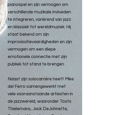
pianospel en zijn vermogen om
verschillende muzikale invloeden
te integreren, variërend van jazz
en klassiek tot wereldmuziek. Hij
staat bekend om zijn
improvisatievaardigheden en zijn
vermogen om een diepe
emotionele connectie met zijn
publiek tot stand te brengen.
Naast zijn solocarrière heeft Mike
del Ferro samengewerkt met
vele vooraanstaande artiesten in
de jazzwereld, waaronder Toots
Thielemans, Jack DeJohnette,