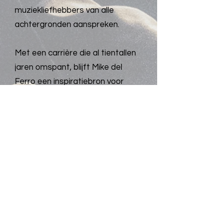
muziekliefhebbers van alle
achtergronden aanspreken.
Met een carrière die al tientallen
jaren omspant, blijft Mike del
Ferro een inspiratiebron voor
zowel collega-muzikanten als
luisteraars over de hele wereld.
Zijn passie voor muziek en zijn
grenzeloze creativiteit blijven zijn
muzikale exploraties voeden en
hem voortdurend naar nieuwe
artistieke hoogtes.
Tevens wordt Mike overal ter