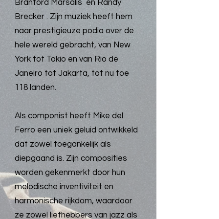
Branford Marsalis en Randy
Brecker . Zijn muziek heeft hem
naar prestigieuze podia over de
hele wereld gebracht, van New
York tot Tokio en van Rio de
Janeiro tot Jakarta, tot nu toe
118 landen.
Als componist heeft Mike del
Ferro een uniek geluid ontwikkeld
dat zowel toegankelijk als
diepgaand is. Zijn composities
worden gekenmerkt door hun
melodische inventiviteit en
harmonische rijkdom, waardoor
ze zowel liefhebbers van jazz als